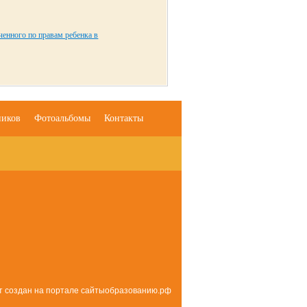
енного по правам ребенка в
ников
Фотоальбомы
Контакты
т создан на портале сайтыобразованию.рф