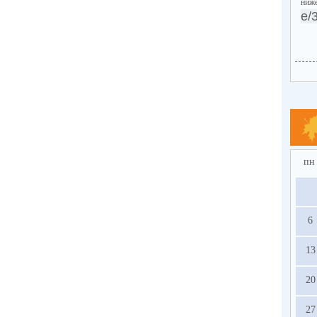
ни
e/
пн
6
13
20
27