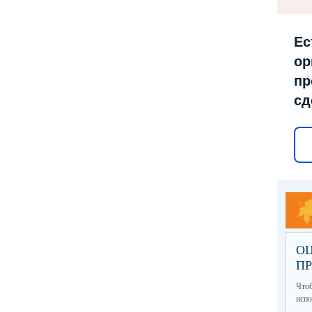
Ес
ор
пр
сд
ОЦ
П
Что
исп