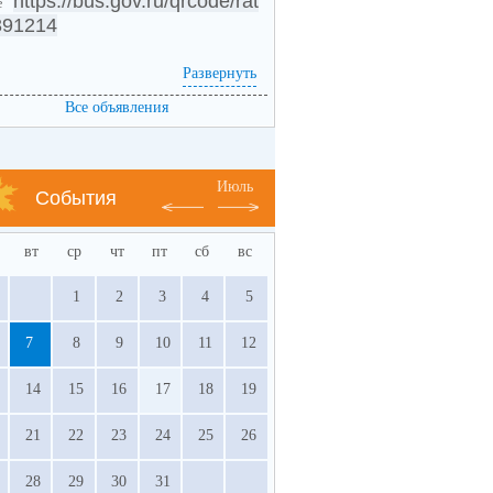
https://bus.gov.ru/qrcode/rat
же
391214
Развернуть
Все объявления
Июль
События
вт
ср
чт
пт
сб
вс
1
2
3
4
5
7
8
9
10
11
12
14
15
16
17
18
19
21
22
23
24
25
26
28
29
30
31