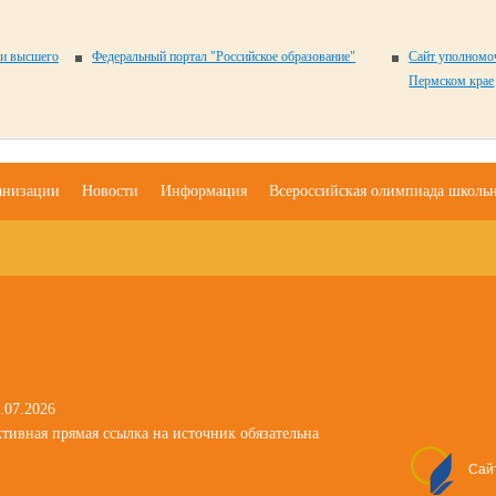
 и высшего
Федеральный портал "Российское образование"
Сайт уполномоч
Пермском крае
анизации
Новости
Информация
Всероссийская олимпиада школь
.07.2026
тивная прямая ссылка на источник обязательна
Сай