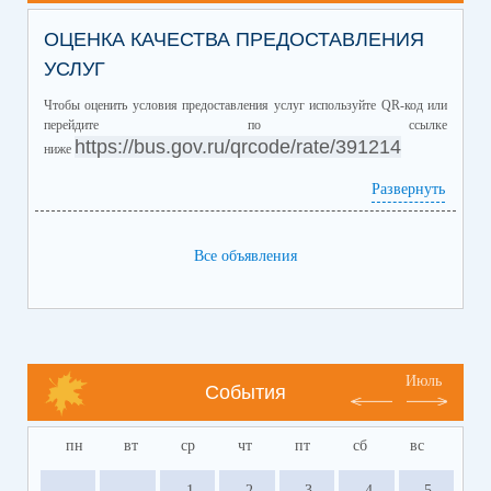
ОЦЕНКА КАЧЕСТВА ПРЕДОСТАВЛЕНИЯ
УСЛУГ
Чтобы оценить условия предоставления услуг используйте QR-код или
перейдите по ссылке
https://bus.gov.ru/qrcode/rate/391214
ниже
Развернуть
Все объявления
Июль
События
пн
вт
ср
чт
пт
сб
вс
1
2
3
4
5