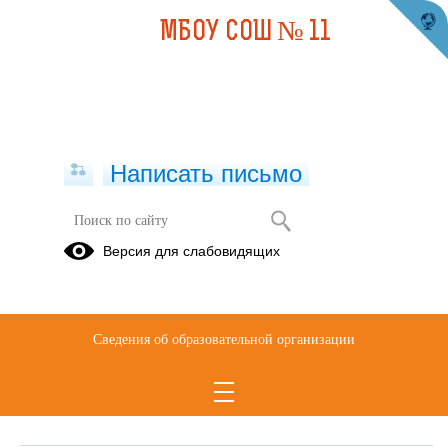
МБОУ СОШ № 11
Написать письмо
Обращения граждан
Версия для слабовидящих
При помощи данного сервиса вы можете узнать о ходе
рассмотрения вашего обращения, для этого необходимо ввести
номер обращения, присвоенный сервисом в автоматическом
Сведения об образовательной организации
режиме при подаче обращения через электронную форму. Номер
обращения отправляется на электронный адрес, который вы
указывали при подаче обращения в электронной форме.