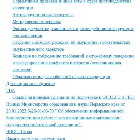
Нормативные правовые и иные акты в сфере противодействия
коррупции
Антикоррупционная экспертиза
Методические материалы
Формы документов, связанных с противодействием коррупции,
для заполнения
Сведения о доходах, расходах, об имуществе и обязательствах
имущественного характера
Комиссия по соблюдению требований к служебному поведению
и урегулированию конфликта интересов (аттестационная
комиссия)
Обратная связь для сообщений о фактах коррупции
Дистанционное обучение
ГИА
Ссылка на видеоконсультации по подготовке к ОГЭ,ЕГЭ и ГВЭ.
Приказ Министерства образования и науки Пермского края от
23.01.2023 №26-01-06-59 " Об обеспечении информационной
безопасности при работе с экзаменационными материалами
государственной итоговой аттестации".
ЭПОС.Школа
Вакантные места для учащихся