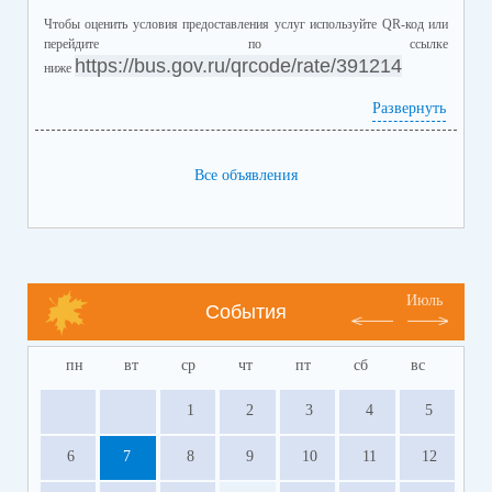
Чтобы оценить условия предоставления услуг используйте QR-код или
перейдите по ссылке
https://bus.gov.ru/qrcode/rate/391214
ниже
Развернуть
Все объявления
Июль
События
пн
вт
ср
чт
пт
сб
вс
1
2
3
4
5
6
7
8
9
10
11
12